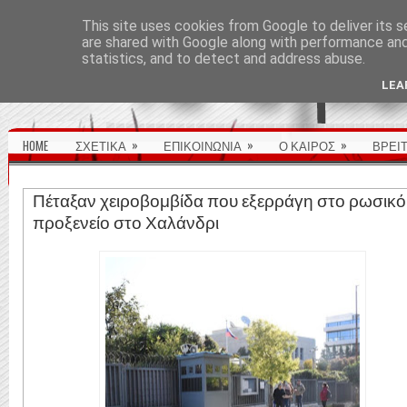
ΑΡΧΙΚΉ ΣΕΛΊΔΑ
This site uses cookies from Google to deliver its s
are shared with Google along with performance and 
statistics, and to detect and address abuse.
LEA
»
»
»
HOME
ΣΧΕΤΙΚΑ
ΕΠΙΚΟΙΝΩΝΙΑ
Ο ΚΑΙΡΟΣ
ΒΡΕΙ
Πέταξαν χειροβομβίδα που εξερράγη στο ρωσικό
προξενείο στο Χαλάνδρι